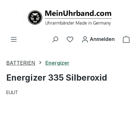
alt springen
Ware
Anmelden
BATTERIEN
Energizer
Energizer 335 Silberoxid
EULIT
Bildergalerie überspringen