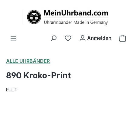
alt springen
Ware
Anmelden
ALLE UHRBÄNDER
890 Kroko-Print
EULIT
Bildergalerie überspringen