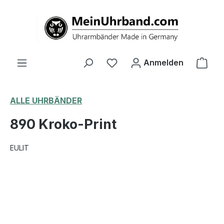
alt springen
Ware
Anmelden
ALLE UHRBÄNDER
890 Kroko-Print
EULIT
Bildergalerie überspringen