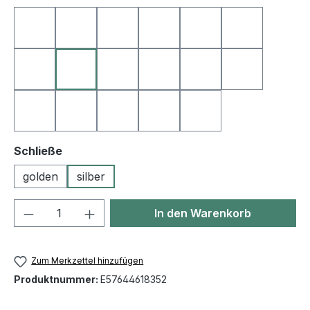
10 schwarz
11 weiß
12 grau
19 orange
22 natur
23 goldbrau
27 dunkelbraun
35 gelb
40 rot
41 pink
42 bordeaux
44 rosa
50 blau
53 hellblau
55 königsblau
60 grün
64 smaragdgrün
auswählen
Schließe
golden
silber
Produkt Anzahl: Gib den gewünschten We
In den Warenkorb
Zum Merkzettel hinzufügen
Produktnummer:
E57644618352