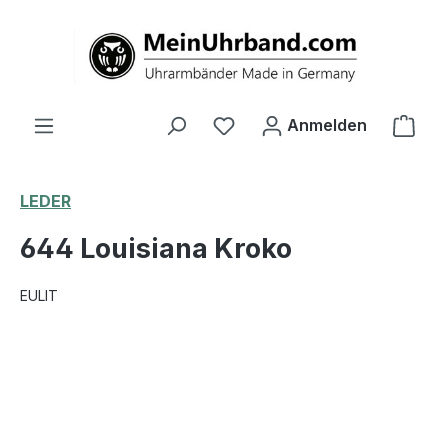
alt springen
Ware
Anmelden
LEDER
644 Louisiana Kroko
EULIT
Bildergalerie überspringen