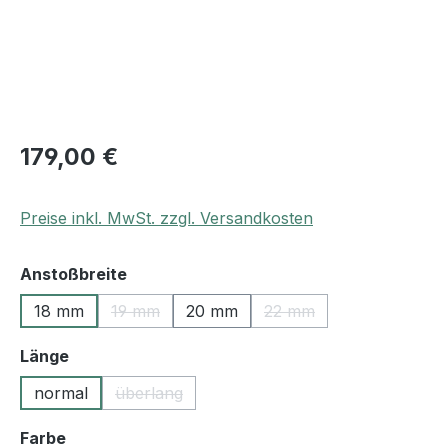
179,00 €
Preise inkl. MwSt. zzgl. Versandkosten
auswählen
Anstoßbreite
18 mm
19 mm
20 mm
22 mm
(Diese Option ist zurzeit nicht verfügbar.)
(Diese Option ist zurzeit
auswählen
Länge
normal
überlang
(Diese Option ist zurzeit nicht verfügbar.)
auswählen
Farbe