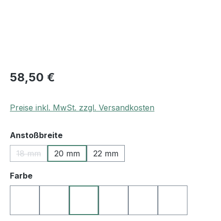
58,50 €
Preise inkl. MwSt. zzgl. Versandkosten
auswählen
Anstoßbreite
18 mm
20 mm
22 mm
(Diese Option ist zurzeit nicht verfügbar.)
auswählen
Farbe
10 schwarz
12 grau
27 dunkelbraun
45 rot
55 königsblau
60 grün