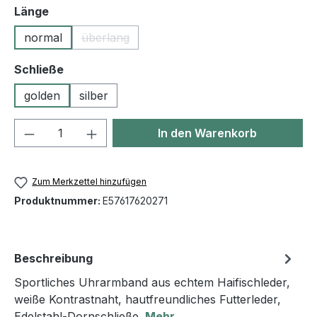
auswählen
Länge
normal
überlang
(Diese Option ist zurzeit nicht verfügbar.)
auswählen
Schließe
golden
silber
Produkt Anzahl: Gib den gewünschten We
In den Warenkorb
Zum Merkzettel hinzufügen
Produktnummer:
E57617620271
Beschreibung
Sportliches Uhrarmband aus echtem Haifischleder,
weiße Kontrastnaht, hautfreundliches Futterleder,
Edelstahl-Dornschließe.
Mehr