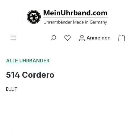
alt springen
Ware
Anmelden
ALLE UHRBÄNDER
514 Cordero
EULIT
Bildergalerie überspringen