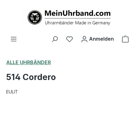
alt springen
Ware
Anmelden
ALLE UHRBÄNDER
514 Cordero
EULIT
Bildergalerie überspringen