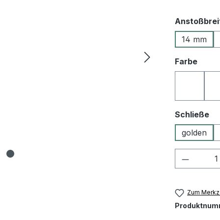
Anstoßbrei
14 mm
ausw
Farbe
10 schw
au
Schließe
golden
Produkt
Zum Merkze
Produktnum