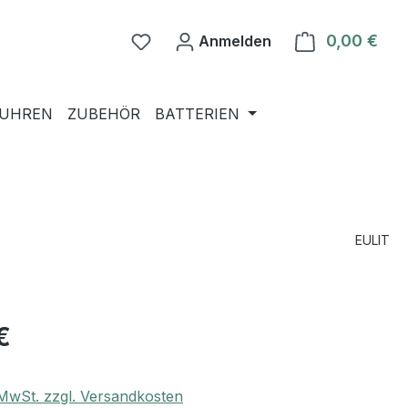
0,00 €
Ware
Anmelden
NUHREN
ZUBEHÖR
BATTERIEN
EULIT
€
. MwSt. zzgl. Versandkosten