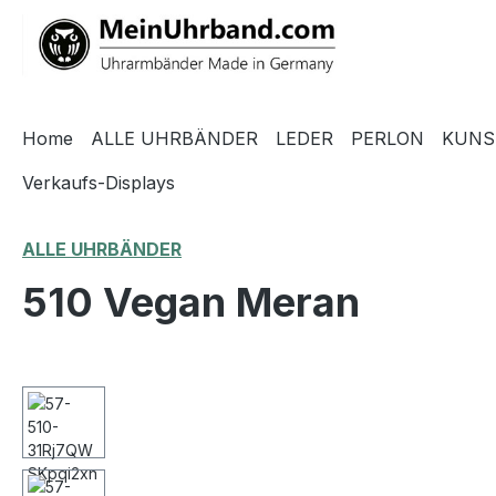
springen
Zur Hauptnavigation springen
Home
ALLE UHRBÄNDER
LEDER
PERLON
KUNS
Verkaufs-Displays
ALLE UHRBÄNDER
510 Vegan Meran
Bildergalerie überspringen