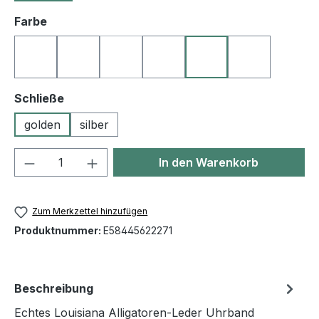
auswählen
Farbe
10 schwarz
22 natur
23 goldbraun
25 mittelbraun
27 dunkelbraun
50 blau
(Diese Option ist zurzeit nicht verfügbar.)
auswählen
Schließe
golden
silber
Produkt Anzahl: Gib den gewünschten We
In den Warenkorb
Zum Merkzettel hinzufügen
Produktnummer:
E58445622271
Beschreibung
Echtes Louisiana Alligatoren-Leder Uhrband