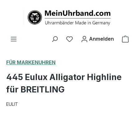
alt springen
Ware
Anmelden
FÜR MARKENUHREN
445 Eulux Alligator Highline
für BREITLING
EULIT
Bildergalerie überspringen