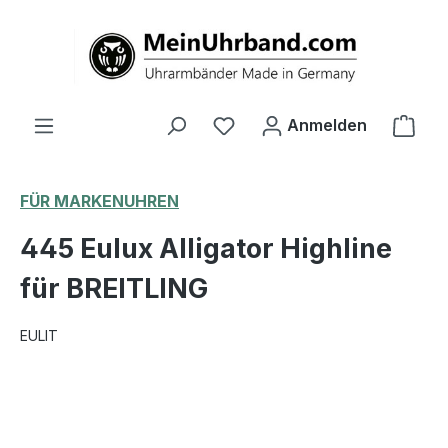
alt springen
Ware
Anmelden
FÜR MARKENUHREN
445 Eulux Alligator Highline
für BREITLING
EULIT
Bildergalerie überspringen