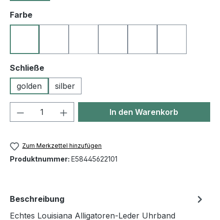
auswählen
Farbe
10 schwarz
22 natur
23 goldbraun
25 mittelbraun
27 dunkelbraun
50 blau
(Diese Option ist zurzeit nicht verfügbar.)
auswählen
Schließe
golden
silber
Produkt Anzahl: Gib den gewünschten We
In den Warenkorb
Zum Merkzettel hinzufügen
Produktnummer:
E58445622101
Beschreibung
Echtes Louisiana Alligatoren-Leder Uhrband