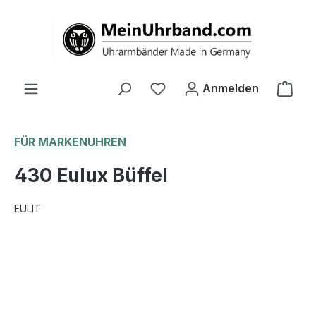
alt springen
Ware
Anmelden
FÜR MARKENUHREN
430 Eulux Büffel
EULIT
Bildergalerie überspringen