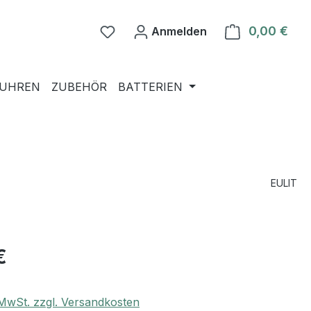
0,00 €
Ware
Anmelden
NUHREN
ZUBEHÖR
BATTERIEN
EULIT
€
. MwSt. zzgl. Versandkosten