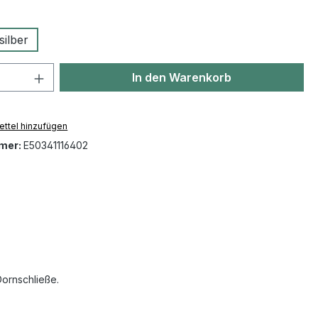
swählen
silber
 Anzahl: Gib den gewünschten Wert ein 
In den Warenkorb
ttel hinzufügen
mer:
E50341116402
Dornschließe.