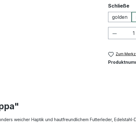
au
Schließe
golden
Produkt
Zum Merkze
Produktnum
appa"
ders weicher Haptik und hautfreundlichem Futterleder, Edelstahl-