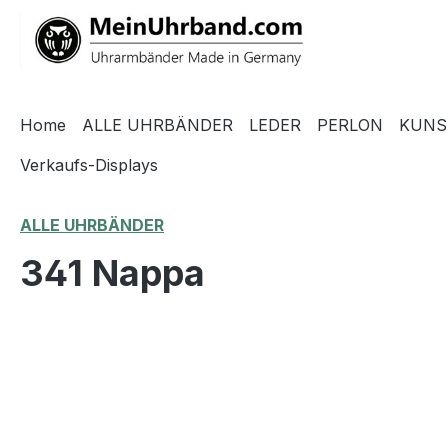
springen
Zur Hauptnavigation springen
Home
ALLE UHRBÄNDER
LEDER
PERLON
KUNS
Verkaufs-Displays
ALLE UHRBÄNDER
341 Nappa
Bildergalerie überspringen