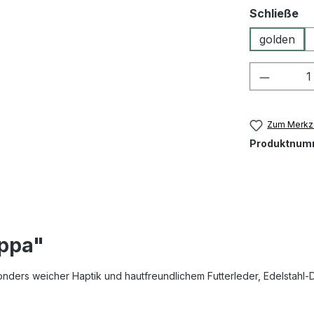
au
Schließe
golden
Produkt
Zum Merkze
Produktnum
appa"
ders weicher Haptik und hautfreundlichem Futterleder, Edelstahl-