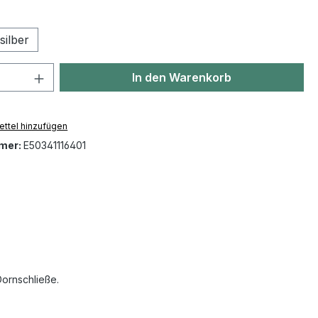
swählen
silber
 Anzahl: Gib den gewünschten Wert ein 
In den Warenkorb
ttel hinzufügen
mer:
E50341116401
Dornschließe.