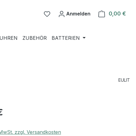
0,00 €
Ware
Anmelden
NUHREN
ZUBEHÖR
BATTERIEN
EULIT
€
. MwSt. zzgl. Versandkosten