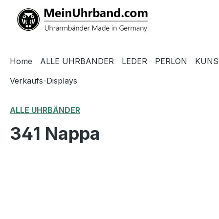
springen
Zur Hauptnavigation springen
Home
ALLE UHRBÄNDER
LEDER
PERLON
KUNS
Verkaufs-Displays
ALLE UHRBÄNDER
341 Nappa
Bildergalerie überspringen