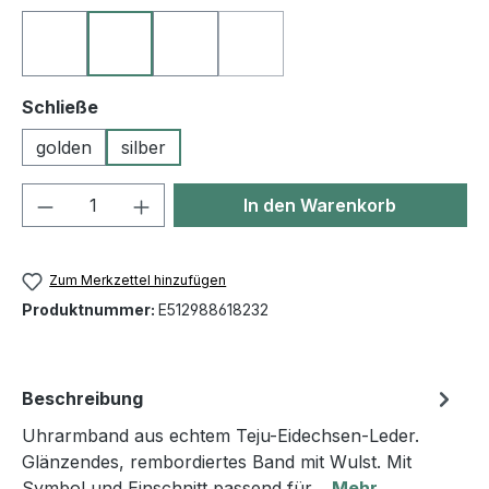
10 schwarz
23 goldbraun
50 blau
60 grün
(Diese Option ist zurzeit nicht ve
auswählen
Schließe
golden
silber
Produkt Anzahl: Gib den gewünschten We
In den Warenkorb
Zum Merkzettel hinzufügen
Produktnummer:
E512988618232
Beschreibung
Uhrarmband aus echtem Teju-Eidechsen-Leder.
Glänzendes, rembordiertes Band mit Wulst. Mit
Symbol und Einschnitt passend für…
Mehr