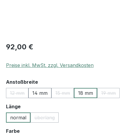
92,00 €
Preise inkl. MwSt. zzgl. Versandkosten
auswählen
Anstoßbreite
12 mm
14 mm
15 mm
18 mm
19 mm
(Diese Option ist zurzeit nicht verfügbar.)
(Diese Option ist zurzeit nicht verfüg
(Diese Option
auswählen
Länge
normal
überlang
(Diese Option ist zurzeit nicht verfügbar.)
auswählen
Farbe