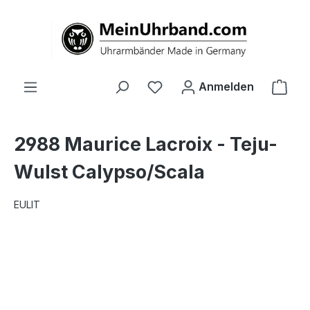
alt springen
Ware
Anmelden
2988 Maurice Lacroix - Teju-
Wulst Calypso/Scala
EULIT
Bildergalerie überspringen