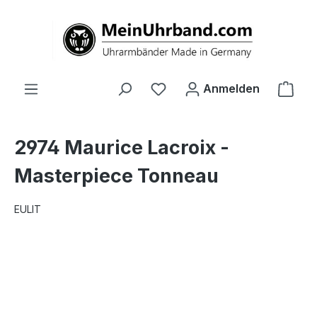
alt springen
Ware
Anmelden
2974 Maurice Lacroix -
Masterpiece Tonneau
EULIT
Bildergalerie überspringen