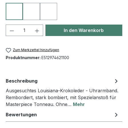
10 schwarz
25 mittelbraun
50 blau
Produkt Anzahl: Gib den gewünschten We
In den Warenkorb
Zum Merkzettel hinzufügen
Produktnummer:
E512974621100
Beschreibung
Ausgesuchtes Louisiana-Krokoleder - Uhrarmband.
Rembordiert, stark bombiert, mit Spezielanstoß für
Masterpiece Tonneau. Ohne…
Mehr
Bewertungen