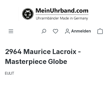
alt springen
Ware
Anmelden
2964 Maurice Lacroix -
Masterpiece Globe
EULIT
Bildergalerie überspringen