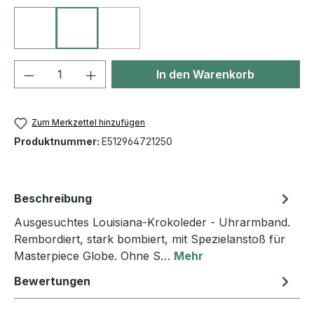
10 schwarz
25 mittelbraun
50 blau
(Diese Option ist zurzeit nicht verfügbar.)
Produkt Anzahl: Gib den gewünschten We
In den Warenkorb
Zum Merkzettel hinzufügen
Produktnummer:
E512964721250
Beschreibung
Ausgesuchtes Louisiana-Krokoleder - Uhrarmband.
Rembordiert, stark bombiert, mit Spezielanstoß für
Masterpiece Globe. Ohne S…
Mehr
Bewertungen