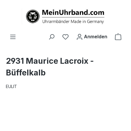
alt springen
Ware
Anmelden
2931 Maurice Lacroix -
Büffelkalb
EULIT
Bildergalerie überspringen