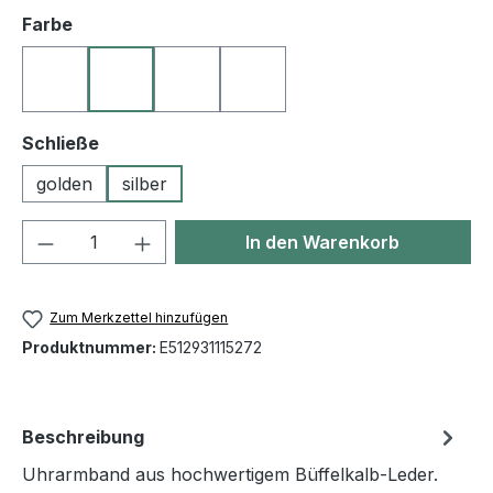
auswählen
Farbe
10 schwarz
27 dunkelbraun
40 rot
50 blau
auswählen
Schließe
golden
silber
Produkt Anzahl: Gib den gewünschten We
In den Warenkorb
Zum Merkzettel hinzufügen
Produktnummer:
E512931115272
Beschreibung
Uhrarmband aus hochwertigem Büffelkalb-Leder.