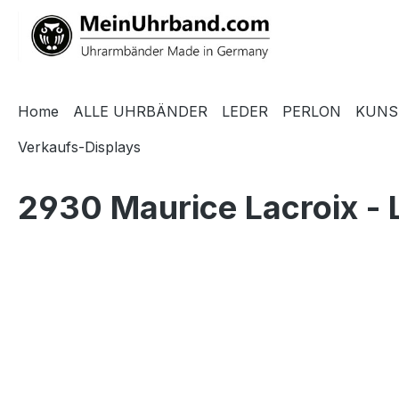
springen
Zur Hauptnavigation springen
Home
ALLE UHRBÄNDER
LEDER
PERLON
KUNS
Verkaufs-Displays
2930 Maurice Lacroix - 
Bildergalerie überspringen