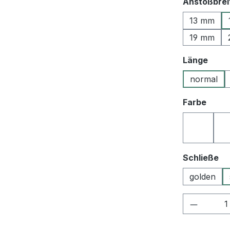
Anstoßbrei
13 mm
19 mm
ausw
Länge
normal
ausw
Farbe
10 schw
au
Schließe
golden
Produkt