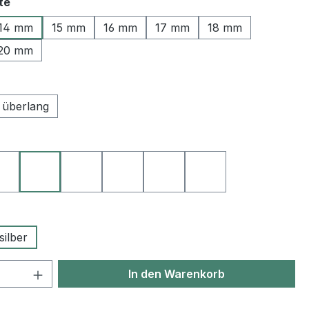
auswählen
te
14 mm
15 mm
16 mm
17 mm
18 mm
20 mm
ählen
überlang
ählen
arz
23 goldbraun
27 dunkelbraun
40 rot
42 bordeaux
50 blau
60 grün
swählen
silber
 Anzahl: Gib den gewünschten Wert ein 
In den Warenkorb