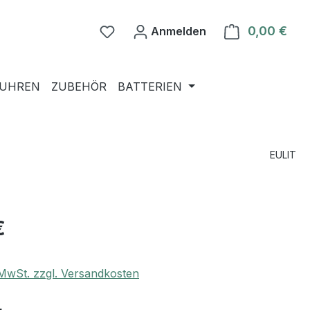
0,00 €
Ware
Anmelden
NUHREN
ZUBEHÖR
BATTERIEN
EULIT
€
. MwSt. zzgl. Versandkosten