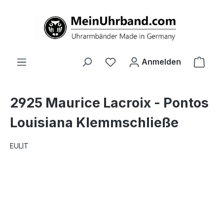
alt springen
Ware
Anmelden
2925 Maurice Lacroix - Pontos
Louisiana Klemmschließe
EULIT
Bildergalerie überspringen