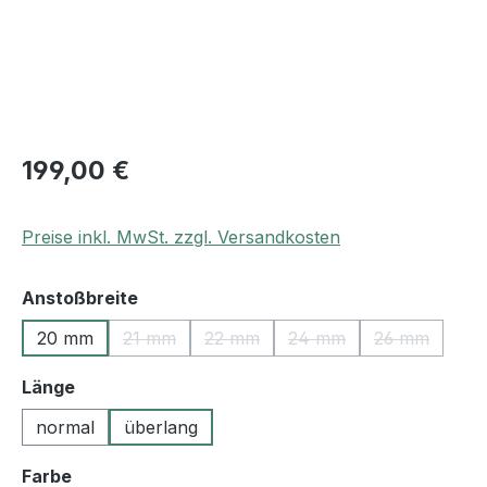
199,00 €
Preise inkl. MwSt. zzgl. Versandkosten
auswählen
Anstoßbreite
20 mm
21 mm
22 mm
24 mm
26 mm
(Diese Option ist zurzeit nicht verfügbar.)
(Diese Option ist zurzeit nicht verfü
(Diese Option ist zurzeit
(Diese Optio
auswählen
Länge
normal
überlang
auswählen
Farbe