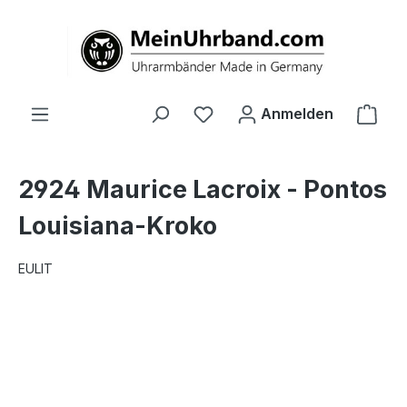
alt springen
Ware
Anmelden
2924 Maurice Lacroix - Pontos
Louisiana-Kroko
EULIT
Bildergalerie überspringen