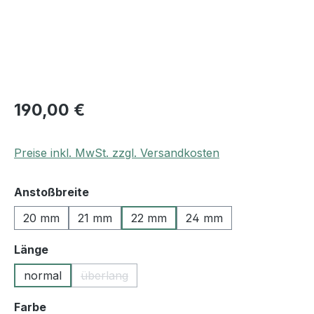
190,00 €
Preise inkl. MwSt. zzgl. Versandkosten
auswählen
Anstoßbreite
20 mm
21 mm
22 mm
24 mm
auswählen
Länge
normal
überlang
(Diese Option ist zurzeit nicht verfügbar.)
auswählen
Farbe