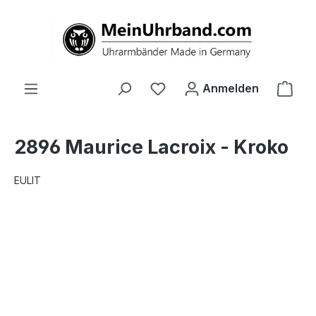
alt springen
Ware
Anmelden
2896 Maurice Lacroix - Kroko
EULIT
Bildergalerie überspringen