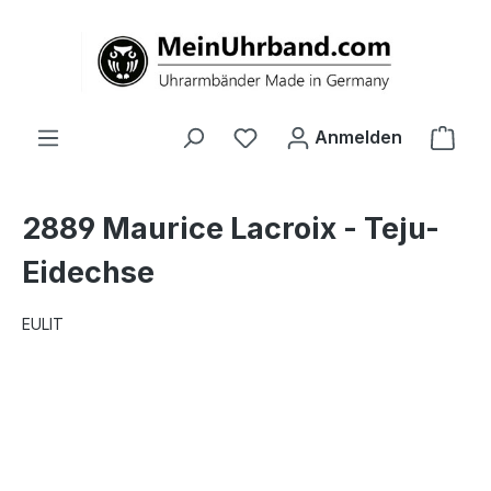
alt springen
Ware
Anmelden
2889 Maurice Lacroix - Teju-
Eidechse
EULIT
Bildergalerie überspringen