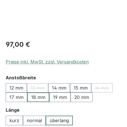
97,00 €
Preise inkl. MwSt. zzgl. Versandkosten
auswählen
Anstoßbreite
12 mm
13 mm
14 mm
15 mm
16 mm
(Diese Option ist zurzeit nicht verfügbar.)
(Diese Option 
17 mm
18 mm
19 mm
20 mm
auswählen
Länge
kurz
normal
überlang