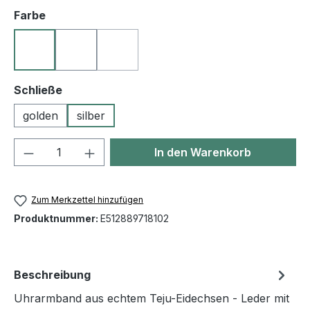
auswählen
Farbe
10 schwarz
23 goldbraun
50 blau
(Diese Option ist zurzeit nicht verfügbar.)
auswählen
Schließe
golden
silber
Produkt Anzahl: Gib den gewünschten We
In den Warenkorb
Zum Merkzettel hinzufügen
Produktnummer:
E512889718102
Beschreibung
Uhrarmband aus echtem Teju-Eidechsen - Leder mit